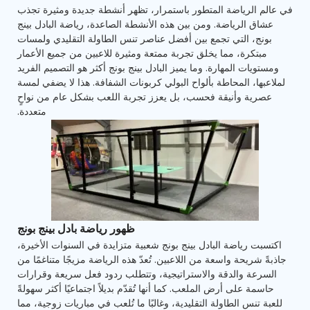
في عالم الرياضة المتطور باستمرار، تظهر أنشطة جديدة ومثيرة تجذب
عشاق الرياضة. ومن بين هذه الأنشطة الصاعدة، رياضة البادل بينج
بونج، التي تجمع بين أفضل عناصر تنس الطاولة التقليدي ولمسات
مبتكرة، مما يخلق تجربة ممتعة ومثيرة للاعبين من جميع الأعمار
ومستويات المهارة. وما يميز البادل بينج بونج أكثر هو التصميم الفريد
لملاعبها، المحاطة بألواح البولي كربونات الشفافة. هذا لا يضفي لمسة
عصرية وأنيقة فحسب، بل يعزز تجربة اللعب بشكل عام من نواحٍ
متعددة.
ظهور رياضة بادل بينج بونج
اكتسبت رياضة البادل بينج بونج شعبية متزايدة في السنوات الأخيرة،
جاذبةً شريحة واسعة من اللاعبين. تُعدّ هذه الرياضة مزيجًا متناغمًا من
السرعة والدقة والاستراتيجية، وتتطلب ردود فعل سريعة وقرارات
حاسمة على أرض الملعب. كما أنها تُقدّم بديلاً اجتماعيًا أكثر سهولةً
للعبة تنس الطاولة التقليدية، وغالبًا ما تُلعب في مباريات زوجية، مما