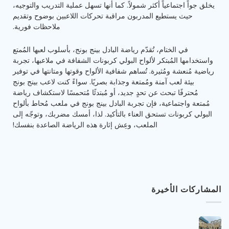
يخلق جواً اجتماعياً أكثر شمولاً. كما أنها تسهل عملية التدريب والتوجيه،
حيث يستطيع المدربون مراقبة تحركات اللاعبين بوضوح وتقديم
ملاحظات فورية.
في الختام، تُقدّم رياضة البادل بينج بونج، بأسلوب لعبها المُمتع
واستخدامها المُبتكر لألواح البولي كربونات الشفافة في ملاعبها، تجربة
رياضية مُنعشة ومُثيرة. تُساهم شفافية الألواح وقوتها ومتانتها في توفير
بيئة لعب آمنة ومُمتعة وجذابة بصريًا. سواءً كنت لاعب بينج بونج
مُحترفًا تبحث عن تحدٍ جديد، أو مُبتدئًا مُتحمسًا لاستكشاف رياضة
مُمتعة واجتماعية، فإن تجربة البادل بينج بونج في ملعب مُحاط بألواح
البولي كربونات تستحق العناء بالتأكيد. لذا، أمسك مضربك، وتوجّه إلى
الملعب، وعِش إثارة هذه الرياضة الصاعدة بنفسك!
المشاركات الأخيرة