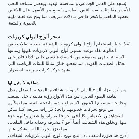
يُشجع على العمل الجماعي والمنافسة الودية. وبفضل مساحة اللعب
الأصغر مقارنةً بملعب التنس القياسي، يُصبح من الأسهل على اللاعبين
تغطية الملعب والانخراط في تبادلات سريعة، مما ينتج عنه لعبة مليئة
بالحيوية والمتعة.
سحر ألواح البولي كربونات
يُعدّ اختيار استخدام ألواح البولي كربونات الشفافة لتغطية صالات تنس
الطاولة نقلة نوعية. تشتهر ألواح البولي كربونات بقوتها ومتانتها
الاستثنائية، فهي مصنوعة من بلاستيك هندسي عالي الأداء قادر على
تحمّل الصدمات القوية، مما يجعلها خيارًا مثاليًا للبيئات الرياضية التي
تشهد حركة كرات سريعة باستمرار.
شفافية لا مثيل لها
من أبرز مزايا ألواح البولي كربونات شفافيتها المذهلة. فبفضل معدل
نفاذية الضوء العالي، تتيح هذه الألواح رؤية مثالية داخل الملعب
وخارجه. يستطيع اللاعبون الاستمتاع برؤية واضحة للعبة، مما يمكّنهم
من توقع تحركات خصومهم واتخاذ قرارات سريعة. كما يمكن
للمشاهدين الانغماس كلياً في أجواء المباراة، والشعور وكأنهم جزء
منها. وتخلق هذه الشفافية أيضاً أجواءً مشرقة وجذابة داخل الملعب،
مما يعزز تجربة اللعب بشكل عام.
[أدرج هنا صورة لملعب بادل بينج بونج بألواح البولي كربونات الشفافة،