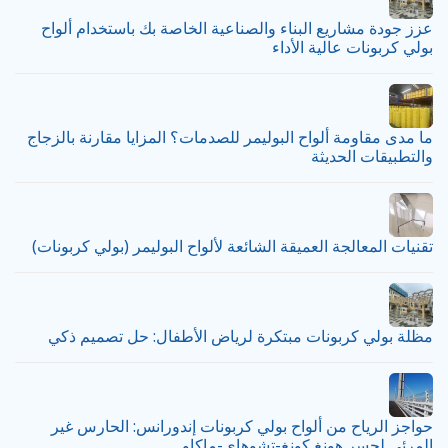
عزز جودة مشاريع البناء والصناعية الخاصة بك باستخدام ألواح
بولي كربونات عالية الأداء
ما مدى مقاومة ألواح البوليمر للصدمات؟ المزايا مقارنة بالزجاج
والتطبيقات الحديثة
تقنيات المعالجة العميقة الشائعة لألواح البوليمر (بولي كربونات)
مظلة بولي كربونات مبتكرة لرياض الأطفال: حل تصميم ذكي
حواجز الرياح من ألواح بولي كربونات إندورانس: الحارس غير
المرئي لجسر هونغ كونغ-تشوهاي-ماكاو