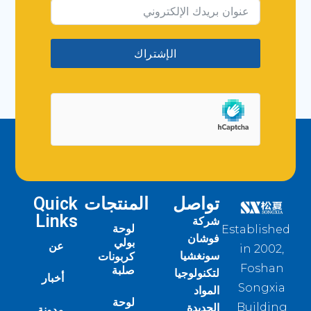
الإشتراك
تواصل
المنتجات
Quick
Links
شركة
لوحة
Established
فوشان
بولي
عن
in 2002,
سونغشيا
كربونات
Foshan
صلبة
لتكنولوجيا
أخبار
Songxia
المواد
لوحة
الجديدة
Building
مدونة