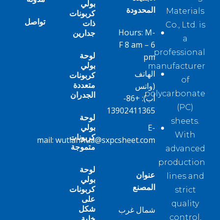
بولي
المحدودة
Materials
كربونات
تواصل
ذات
Co., Ltd. is
Hours: M-
جدارين
a
F 8 am – 6
professional
لوحة
pm
بولي
manufacturer
الهاتف
كربونات
of
متعددة
(واتس
polycarbonate
الجدران
أب):
+86-
(PC)
13902411365
لوحة
sheets.
بولي
E-
With
كربونات
mail:
wutianhua@sxpcsheet.com
متموجة
advanced
production
لوحة
عنوان
lines and
بولي
المصنع
كربونات
strict
على
quality
شكل
شمال غرب
control,
خلية