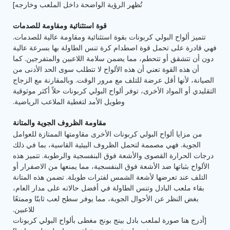
تُظهر الرؤية الواضحة داخل الملعب وخارجه]
قوة استثنائية ومقاومة للصدمات
تتميز ألواح البولي كربونات بقوة استثنائية ومقاومة عالية للصدمات.
فهي قادرة على تحمل قوة اصطدام كرة تنس الطاولة بها بسرعة عالية
دون أن تتشقق أو تتحطم، مما يضمن سلامة اللاعبين والمتفرجين. كما
أن هذه القوة تعني أن هذه الألواح لا تتطلب سوى الحد الأدنى من
الصيانة، لأنها أقل عرضة للتلف مع مرور الوقت. وبالمقارنة مع الزجاج
التقليدي أو المواد الأخرى، توفر ألواح البولي كربونات حلاً أكثر موثوقية
وطويل الأمد لتغطية الملاعب الرياضية.
مقاومة الظروف الجوية والمتانة
من مزايا ألواح البولي كربونات الأخرى مقاومتها الممتازة للعوامل
الجوية. فهي مصممة لتحمل الظروف البيئية القاسية، بما في ذلك
درجات الحرارة القصوى والأشعة فوق البنفسجية والرطوبة. تتميز هذه
الألواح بثباتها ضد الأشعة فوق البنفسجية، مما يمنعها من الاصفرار أو
التلف عند تعرضها لأشعة الشمس لفترات طويلة. تضمن هذه المتانة
بقاء ملعب البادل وتنس الطاولة في أفضل حالاته على مدار العام،
بغض النظر عن الأحوال الجوية، مما يوفر سطح لعب ثابتًا وممتعًا
للاعبين.
[أدرج هنا صورة لملعب بادل بينج بونج مغطى بألواح البولي كربونات