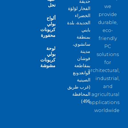
حديقة
نحل
we
الفخار لؤلؤة
provide
الخضراء
ألواح
الجديدة، بلدة
durable,
بولي
كربونات
بايني
eco-
محفورة
بمنطقة
friendly
سانشوي،
PC
لوحة
مدينة
بولي
solutions
فوشان
كربونات
for
بمقاطعة
مشوشة
architectural,
قوانغدونغ
industrial,
الصينية
and
(غرب طريق
المحافظة
agricultural
496)
applications
worldwide.