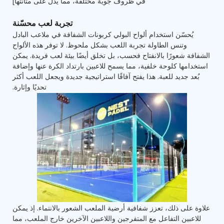
في ظروف جوية مختلفة، مما يدل على متانتها]
تجربة لعب محسّنة
يُحسّن استخدام ألواح البولي كربونات الشفافة في ملاعب البادل
وتنس الطاولة تجربة اللعب بشكل ملحوظ. لا توفر هذه الألواح
الشفافة شعورًا بالانفتاح فحسب، بل تخلق أيضًا بيئة لعب فريدة. يمكن
استخدامها كلوحة خلفية، مما يسمح للاعبين بارتداد الكرة عنها وإضافة
بُعد جديد للعبة. هذا يفتح آفاقًا استراتيجية جديدة ويجعل اللعب أكثر
تحديًا وإثارة.
علاوة على ذلك، تعزز شفافية أرضية الملعب الشعور بالانتماء. إذ يمكن
للاعبين التفاعل مع المتفرجين واللاعبين الآخرين خارج الملعب، مما