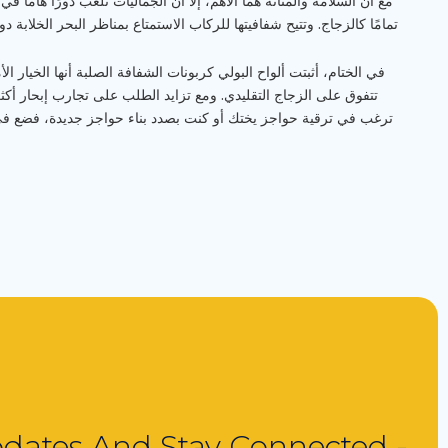
مع أن السلامة والمتانة هما الأهم، إلا أن الجماليات تلعب دورًا هامًا 
تمامًا كالزجاج. وتتيح شفافيتها للركاب الاستمتاع بمناظر البحر الخل
في الختام، أثبتت ألواح البولي كربونات الشفافة الصلبة أنها الخيار ال
تتفوق على الزجاج التقليدي. ومع تزايد الطلب على تجارب إبحار أكثر
ترغب في ترقية حواجز يختك أو كنت بصدد بناء حواجز جديدة، فضع في 
dates And Stay Connected -