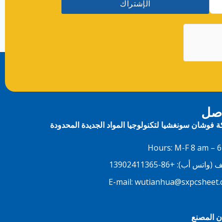
الإشتراك
اصل
 فوشان سونغشيا لتكنولوجيا المواد الجديدة المحدودة
Hours: M-F 8 am – 
تف (واتس أب):
+86-13902411365
E-mail:
wutianhua@sxpcsheet
ن المصنع