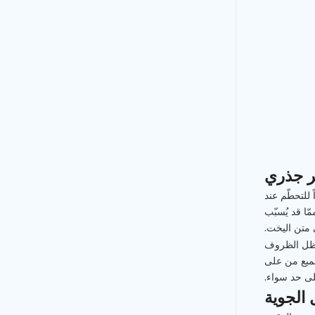
ير جذري
 للتحطّم عند
ا قد يُسبّب
 متن اليخت.
في ظل الظروف
جميع من على
على حد سواء.
 الجوية