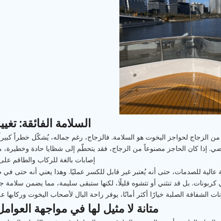
السلامة الفائقة: تغي
ً من الزجاج لحواجز اليخوت هو السلامة. فالزجاج، رغم جماله، يُشكّل خطراً كبيراً
ي. إذا كان الحاجز مصنوعاً من الزجاج، فقد يتحطّم إلى شظايا حادة وخطيرة، ممّ
إصابات بالغة للركاب والطاقم على
ومة عالية للصدمات، حتى أنه يُعتبر غير قابل للكسر عمليًا. وهذا يعني أنه حتى 
ي كربونات. بل قد تنثني أو تتشوه قليلًا، لكنها ستبقى سليمة، مما يضمن سلامة 
ات الشفافة الصلبة خيارًا أكثر أمانًا، يوفر راحة البال لأصحاب اليخوت وركابها 
متانة لا مثيل لها في مواجهة العوامل