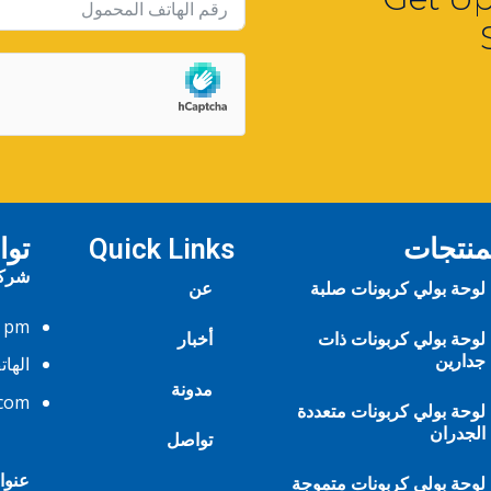
منتجات
Quick Links
تو
شركة
لوحة بولي كربونات صلبة
عن
6 pm
لوحة بولي كربونات ذات
أخبار
جدارين
الها
مدونة
.com
لوحة بولي كربونات متعددة
الجدران
تواصل
عنوا
لوحة بولي كربونات متموجة