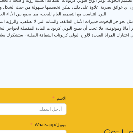
في تصميم اليخوت. توفر ألواح البولي كربونات الشفافة الصلبة رؤية واضحة لا تحجب
ابة دون أي عوائق بصرية. علاوة على ذلك، يمكن تخصيصها بسهولة من حيث الشكل 
اللون لتتناسب مع التصميم العام لليخت، مما يجمع بين الأداء العم
أمثل لحواجز اليخوت. فميزات الأمان الفائقة، والمتانة التي لا تضاهى، والرؤية الم
 أمانًا وموثوقية، فلا عجب أن يصبح البولي كربونات المادة المفضلة لحواجز اليخ
اعتبارك المزايا العديدة لألواح البولي كربونات الشفافة الصلبة - ستشكرك س
الاسم
موبيل/Whatsapp
Get Up