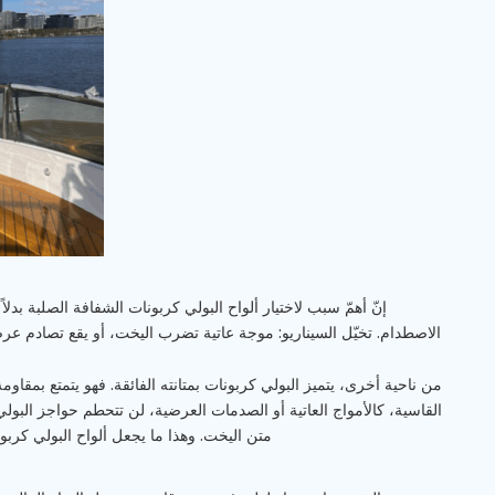
إنّ أهمّ سبب لاختيار ألواح البولي كربونات الشفافة الصلبة بدلا
الاصطدام. تخيّل السيناريو: موجة عاتية تضرب اليخت، أو يقع تصادم عرض
من ناحية أخرى، يتميز البولي كربونات بمتانته الفائقة. فهو يتمتع بمقا
القاسية، كالأمواج العاتية أو الصدمات العرضية، لن تتحطم حواجز البول
متن اليخت. وهذا ما يجعل ألواح البولي كربون