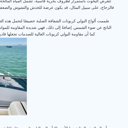
تتعرض اليخوت باستمرار لظروف بحرية قاسية، تشمل المياه المالحة وا
فالزجاج، على سبيل المثال، قد يكون عرضة للخدش والتشوش والضعف عند
صُممت ألواح البولي كربونات الشفافة الصلبة خصيصًا لتحمل هذه الظ
الناتج عن ضوء الشمس. إضافةً إلى ذلك، فهي شديدة المقاومة للمواد ا
كما أن مقاومة البولي كربونات العالية للصدمات تجعلها قادرة