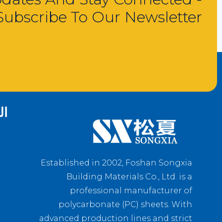
Subscribe To Our Newsletter
ال
Established in 2002, Foshan Songxia
Building Materials Co., Ltd. is a
professional manufacturer of
polycarbonate (PC) sheets. With
advanced production lines and strict