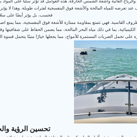
لرياح العاتية وأشعة الشمس الحارقة. هذه العوامل قد تؤثر سلبًا على المواد ب
 تعرضه للمياه المالحة والأشعة فوق البنفسجية لفترات طويلة. وهذا لا يؤث
فحسب، بل يؤثر أيضًا على سلامت
روف القاسية. فهي تتمتع بمقاومة ممتازة للأشعة فوق البنفسجية، مما يمنع اصفر
لكيميائية، بما في ذلك مياه البحر المالحة، مما يضمن الحفاظ على شفافيتها وقو
 على تحمل الضربات المستمرة للأمواج، مما يجعلها خيارًا متينًا يتحمل قسوة الح
تحسين الرؤية وال