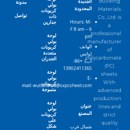
الجديدة
Building
مدونة
بولي
المحدودة
Materials
كربونات
تواصل
ذات
Co., Ltd. is
Hours: M-
جدارين
a
F 8 am – 6
professional
لوحة
pm
بولي
manufacturer
الهاتف
كربونات
of
متعددة
(واتس
polycarbonate
الجدران
أب):
+86-
(PC)
13902411365
لوحة
sheets.
بولي
E-
With
كربونات
mail:
wutianhua@sxpcsheet.com
متموجة
advanced
production
لوحة
عنوان
lines and
بولي
المصنع
كربونات
strict
على
quality
شكل
شمال غرب