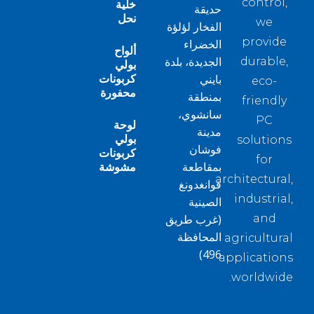
control,
خلية
حديقة
نحل
we
الفخار لؤلؤة
provide
الخضراء
ألواح
الجديدة، بلدة
durable,
بولي
كربونات
بايني
eco-
محفورة
بمنطقة
friendly
سانشوي،
PC
لوحة
مدينة
بولي
solutions
فوشان
كربونات
for
بمقاطعة
مشوشة
architectural,
قوانغدونغ
industrial,
الصينية
and
(غرب طريق
المحافظة
agricultural
496)
applications
worldwide.