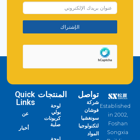
الإشتراك
تواصل
المنتجات
Quick
Links
شركة
لوحة
Established
فوشان
بولي
عن
in 2002,
سونغشيا
كربونات
Foshan
صلبة
لتكنولوجيا
أخبار
Songxia
المواد
لوحة