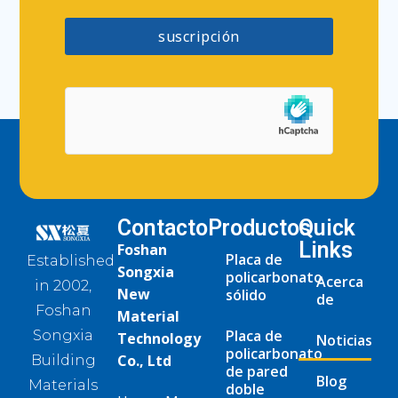
suscripción
Contacto
Productos
Quick
Links
Foshan
Placa de
Established
Songxia
policarbonato
Acerca
in 2002,
New
sólido
de
Foshan
Material
Placa de
Songxia
Technology
Noticias
policarbonato
Co., Ltd
Building
de pared
Blog
Materials
doble