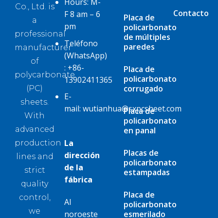
Hours: M-
Co., Ltd. is
Contacto
F 8 am – 6
Placa de
a
pm
policarbonato
professional
de múltiples
Teléfono
paredes
manufacturer
(WhatsApp)
of
:
+86-
Placa de
polycarbonate
policarbonato
13902411365
corrugado
(PC)
E-
sheets.
mail:
wutianhua@sxpcsheet.com
Placa de
With
policarbonato
advanced
en panal
La
production
Placas de
dirección
lines and
policarbonato
de la
strict
estampadas
fábrica
quality
Placa de
control,
Al
policarbonato
we
noroeste
esmerilado