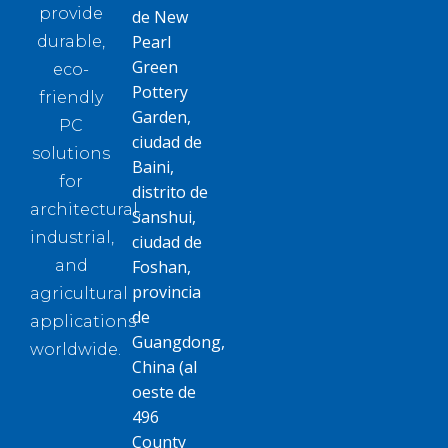
provide
de New
Pearl
durable,
Green
eco-
Pottery
friendly
Garden,
PC
ciudad de
solutions
Baini,
for
distrito de
architectural,
Sanshui,
industrial,
ciudad de
and
Foshan,
provincia
agricultural
de
applications
Guangdong,
worldwide.
China (al
oeste de
496
County