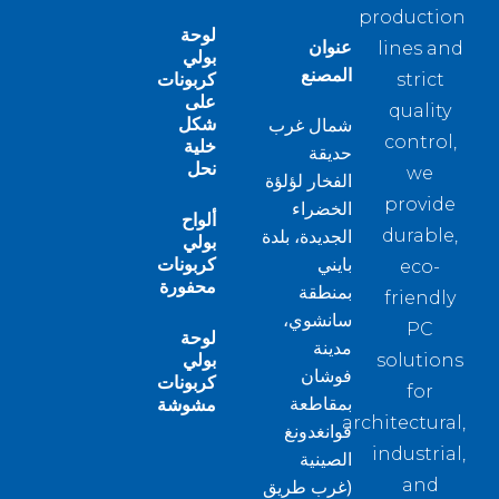
production
لوحة
عنوان
lines and
بولي
المصنع
كربونات
strict
على
quality
شكل
شمال غرب
control,
خلية
حديقة
نحل
we
الفخار لؤلؤة
provide
الخضراء
ألواح
الجديدة، بلدة
durable,
بولي
كربونات
بايني
eco-
محفورة
بمنطقة
friendly
سانشوي،
PC
لوحة
مدينة
بولي
solutions
فوشان
كربونات
for
بمقاطعة
مشوشة
architectural,
قوانغدونغ
industrial,
الصينية
and
(غرب طريق