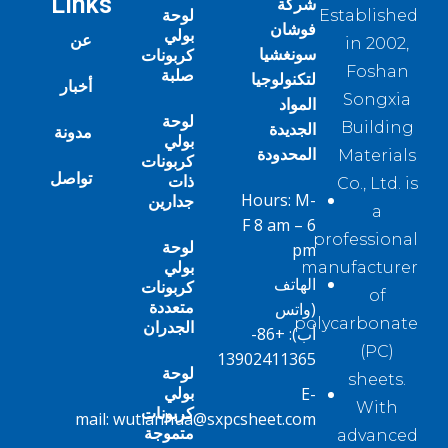
Links
شركة
لوحة
Established
فوشان
بولي
عن
in 2002,
سونغشيا
كربونات
Foshan
صلبة
لتكنولوجيا
أخبار
Songxia
المواد
لوحة
الجديدة
Building
مدونة
بولي
المحدودة
Materials
كربونات
تواصل
ذات
Co., Ltd. is
Hours: M-
جدارين
a
F 8 am – 6
professional
لوحة
pm
بولي
manufacturer
الهاتف
كربونات
of
متعددة
(واتس
polycarbonate
الجدران
أب):
+86-
(PC)
13902411365
لوحة
sheets.
بولي
E-
With
كربونات
mail:
wutianhua@sxpcsheet.com
متموجة
advanced