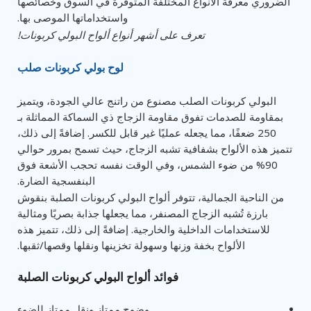
الضروري معرفة الأنواع المختلفة المتوفرة في السوق وخصائصها
واستخداماتها الموصى بها.
تعرف على أشهر أنواع ألواح البولي كربونات!
لوح بولي كربونات صلب
البولي كربونات الصلب مصنوع من راتنج عالي الجودة، ويتميز
بمقاومة للصدمات تفوق مقاومة الزجاج ذي السماكة المماثلة بـ
250 ضعفًا، مما يجعله عمليًا غير قابل للكسر. إضافةً إلى ذلك،
تتميز هذه الألواح بشفافية تشبه الزجاج، حيث تسمح بمرور حوالي
90% من ضوء الشمس، وفي الوقت نفسه تحجب الأشعة فوق
البنفسجية الضارة.
من الناحية الجمالية، تتوفر ألواح البولي كربونات الصلبة بنقوش
بارزة تُشبه الزجاج المصنفر، مما يجعلها جذابة بصريًا ومثالية
للاستخدامات الداخلية والخارجية. إضافةً إلى ذلك، تتميز هذه
الألواح بخفة وزنها وسهولة تخزينها ونقلها وقصها/ثقبها.
فوائد ألواح البولي كربونات الصلبة
وضوح ممتاز ونقل ممتاز للضوء