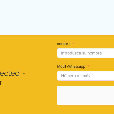
nombre
Móvil /Whatsapp
ected -
r