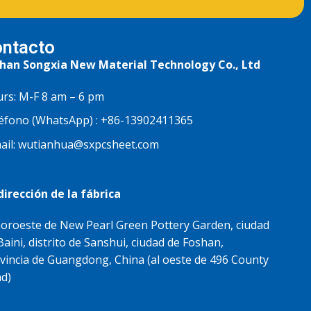
ntacto
han Songxia New Material Technology Co., Ltd
rs: M-F 8 am – 6 pm
éfono (WhatsApp) :
+86-13902411365
ail:
wutianhua@sxpcsheet.com
dirección de la fábrica
noroeste de New Pearl Green Pottery Garden, ciudad
Baini, distrito de Sanshui, ciudad de Foshan,
vincia de Guangdong, China (al oeste de 496 County
d)