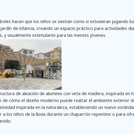
árboles hacen que los niños se sientan como si estuvieran jugando b
rdín de infancia, creando un espacio práctico para actividades di
es, y visualmente estimulante para las mentes jóvenes.
uctura de aleación de aluminio con veta de madera, inspirada en l
o de cómo el diseño moderno puede realzar el ambiente exterior d
tividad inspirada en la naturaleza, estableciendo un nuevo estándar
a los niños de la lluvia durante un chaparrón repentino o para ofr
stilo.