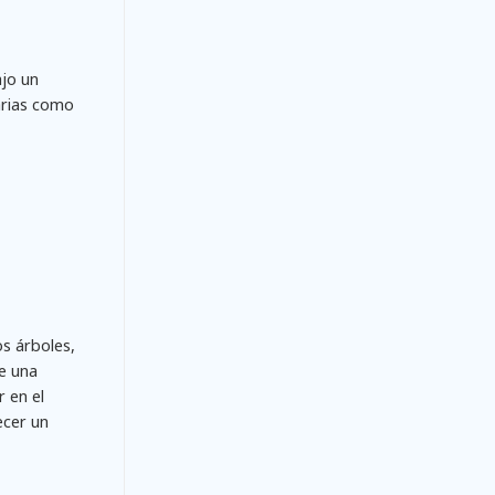
ajo un
arias como
os árboles,
e una
 en el
ecer un