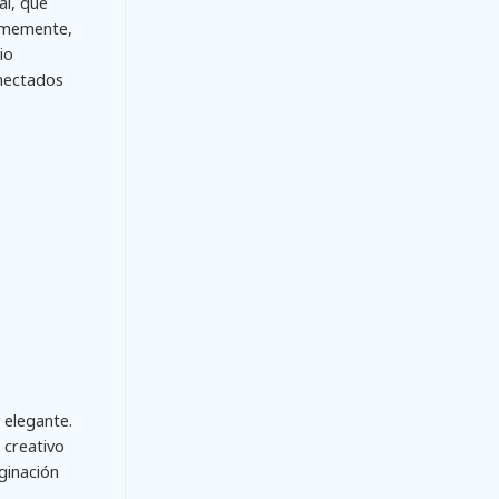
al, que
ormemente,
io
onectados
 elegante.
 creativo
aginación