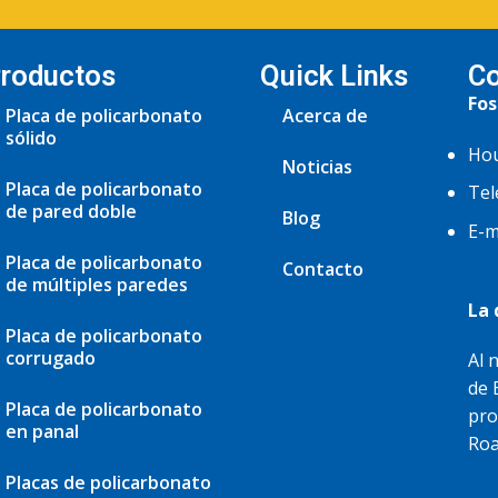
roductos
Quick Links
Co
Fos
Placa de policarbonato
Acerca de
sólido
Hou
Noticias
Placa de policarbonato
Tel
de pared doble
Blog
E-m
Placa de policarbonato
Contacto
de múltiples paredes
La 
Placa de policarbonato
corrugado
Al 
de 
Placa de policarbonato
pro
en panal
Roa
Placas de policarbonato