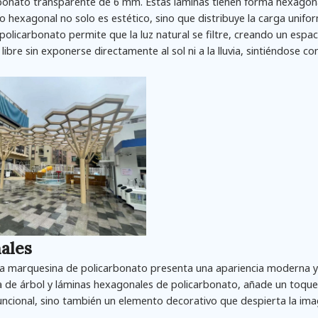
arbonato transparente de 6 mm. Estas láminas tienen forma hexagon
ño hexagonal no solo es estético, sino que distribuye la carga unif
policarbonato permite que la luz natural se filtre, creando un espac
libre sin exponerse directamente al sol ni a la lluvia, sintiéndose c
nales
va marquesina de policarbonato presenta una apariencia moderna y
a de árbol y láminas hexagonales de policarbonato, añade un toque
o funcional, sino también un elemento decorativo que despierta la im