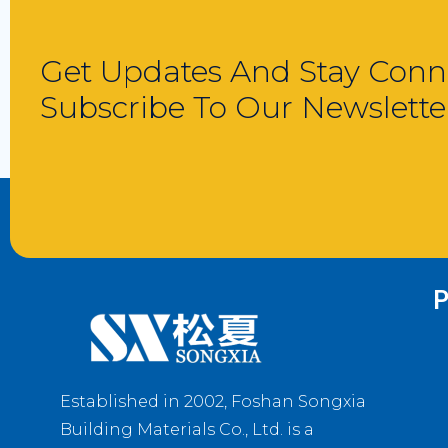
Get Updates And Stay Conn
Subscribe To Our Newslette
P
Established in 2002, Foshan Songxia
Building Materials Co., Ltd. is a