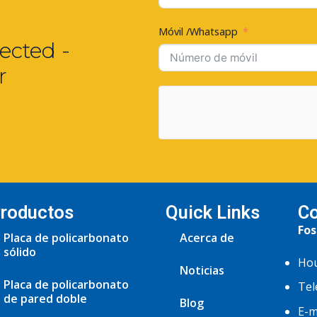
Móvil /Whatsapp
ected -
r
roductos
Quick Links
Co
Fos
Placa de policarbonato
Acerca de
sólido
Hou
Noticias
Placa de policarbonato
Tel
de pared doble
Blog
E-m