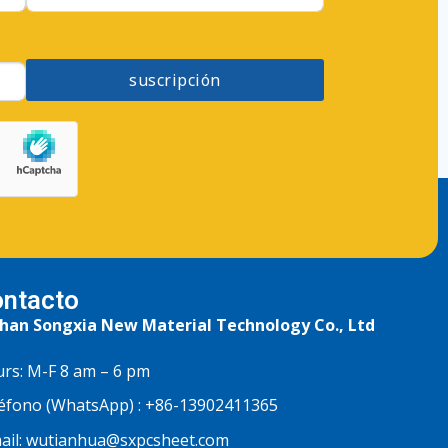
suscripción
ntacto
han Songxia New Material Technology Co., Ltd
rs: M-F 8 am – 6 pm
éfono (WhatsApp) :
+86-13902411365
ail:
wutianhua@sxpcsheet.com