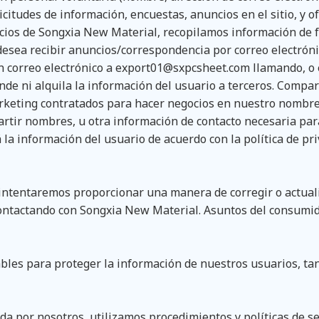
icitudes de información, encuestas, anuncios en el sitio, y o
icios de Songxia New Material, recopilamos información de f
o desea recibir anuncios/correspondencia por correo electró
n correo electrónico a
export01@sxpcsheet.com
llamando, o 
nde ni alquila la información del usuario a terceros. Compa
marketing contratados para hacer negocios en nuestro nombre
partir nombres, u otra información de contacto necesaria pa
 la información del usuario de acuerdo con la política de p
 intentaremos proporcionar una manera de corregir o actuali
ontactando con Songxia New Material. Asuntos del consumid
les para proteger la información de nuestros usuarios, tan
da por nosotros, utilizamos procedimientos y políticas de s