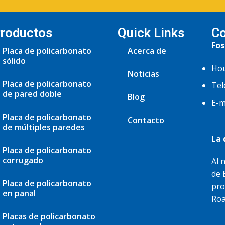
roductos
Quick Links
Co
Fos
Placa de policarbonato
Acerca de
sólido
Hou
Noticias
Placa de policarbonato
Tel
de pared doble
Blog
E-m
Placa de policarbonato
Contacto
de múltiples paredes
La 
Placa de policarbonato
corrugado
Al 
de 
Placa de policarbonato
pro
en panal
Roa
Placas de policarbonato