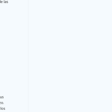
e las
sus
zo.
los