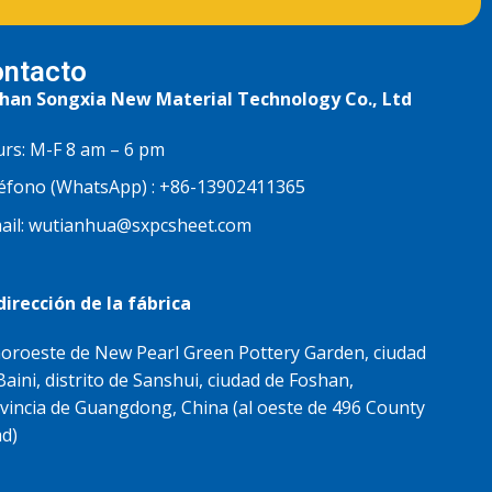
ntacto
han Songxia New Material Technology Co., Ltd
rs: M-F 8 am – 6 pm
éfono (WhatsApp) :
+86-13902411365
ail:
wutianhua@sxpcsheet.com
dirección de la fábrica
noroeste de New Pearl Green Pottery Garden, ciudad
Baini, distrito de Sanshui, ciudad de Foshan,
vincia de Guangdong, China (al oeste de 496 County
d)