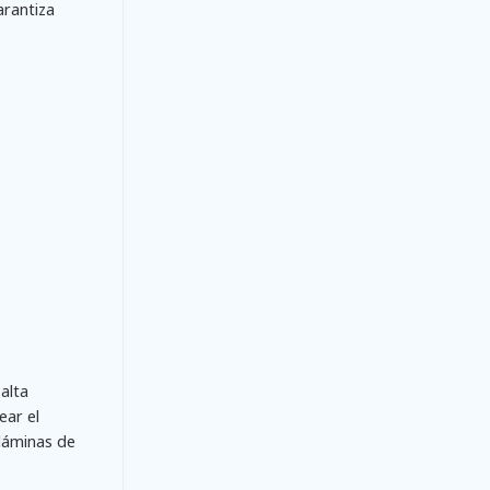
arantiza
alta
ear el
 láminas de