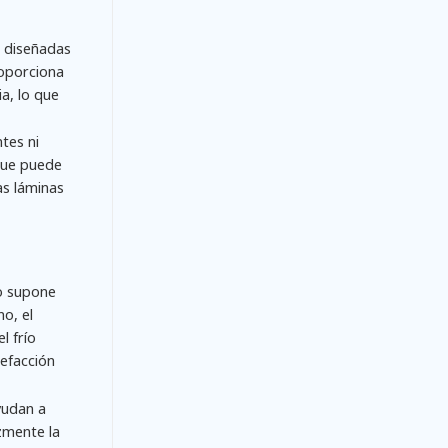
n diseñadas
roporciona
ia, lo que
tes ni
 que puede
as láminas
to supone
o, el
l frío
lefacción
yudan a
azmente la