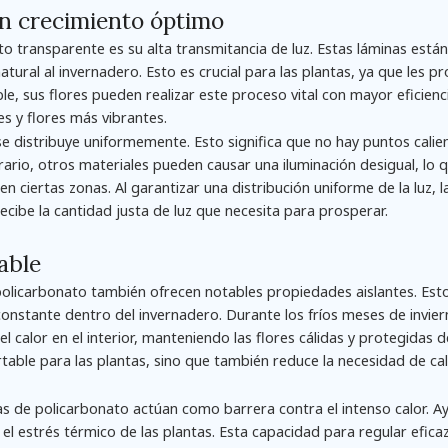
un crecimiento óptimo
to transparente es su alta transmitancia de luz. Estas láminas está
natural al invernadero. Esto es crucial para las plantas, ya que les p
ble, sus flores pueden realizar este proceso vital con mayor eficienc
s y flores más vibrantes.
e distribuye uniformemente. Esto significa que no hay puntos calien
trario, otros materiales pueden causar una iluminación desigual, lo
en ciertas zonas. Al garantizar una distribución uniforme de la luz, l
cibe la cantidad justa de luz que necesita para prosperar.
able
policarbonato también ofrecen notables propiedades aislantes. Es
nstante dentro del invernadero. Durante los fríos meses de inviern
calor en el interior, manteniendo las flores cálidas y protegidas de
rtable para las plantas, sino que también reduce la necesidad de ca
nas de policarbonato actúan como barrera contra el intenso calor. A
 el estrés térmico de las plantas. Esta capacidad para regular efic